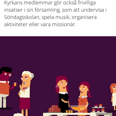
Kyrkans medlemmar gör också frivilliga
insatser i sin församling, som att undervisa i
Söndagsskolan, spela musik, organisera
aktiviteter eller vara missionär.