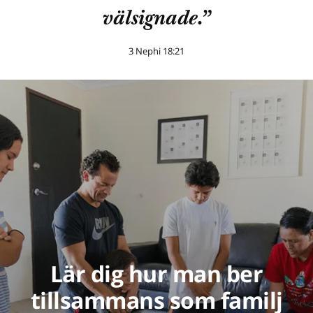
välsignade.”
3 Nephi 18:21
Lär dig hur man ber
tillsammans som familj