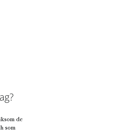
dag?
iksom de
th som