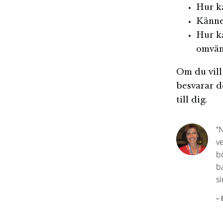
Hur ka
Känne
Hur ka
omvän
Om du vill
besvarar d
till dig.
”N
v
bö
ba
si
– 