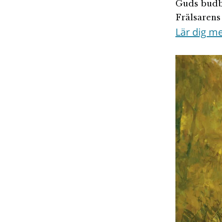
Guds budbä
Frälsarens 
Lär dig m