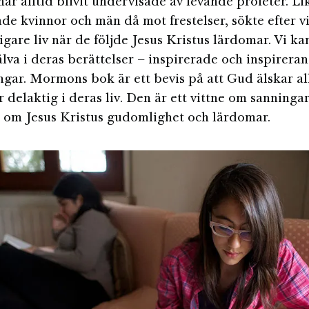
ar alltid blivit undervisade av levande profeter. Li
e kvinnor och män då mot frestelser, sökte efter 
igare liv när de följde Jesus Kristus lärdomar. Vi k
jälva i deras berättelser – inspirerade och inspirera
gar. Mormons bok är ett bevis på att Gud älskar al
 delaktig i deras liv. Den är ett vittne om sanningar
 om Jesus Kristus gudomlighet och lärdomar.