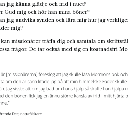
n jag känna glädje och frid i nuet?
r Gud mig och hör han mina böner?
n jag undvika synden och lära mig hur jag verklige
der mig?
 kan missionärer träffa dig och samtala om skriftstä
essa frågor. De tar också med sig en kostnadsfri 
är [missionärerna] föreslog att jag skulle läsa Mormons bok och 
eta om den är sann litade jag på att min himmelske Fader skulle
n. Jag visste att om jag bad om hans hjälp så skulle han hjälpa m
d den bönen fick jag en ännu större känsla av frid i mitt hjärta o
nne.”
Brenda Dee, naturälskare