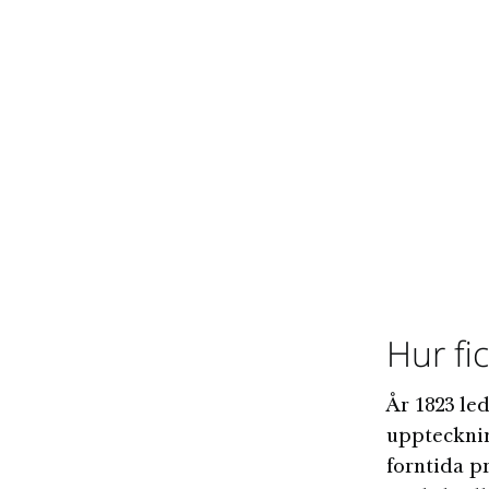
Hur fic
År 1823 le
uppteckni
forntida 