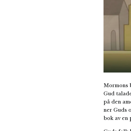
Mormons bo
Gud talade
på den ame
ner Guds o
bok av en 