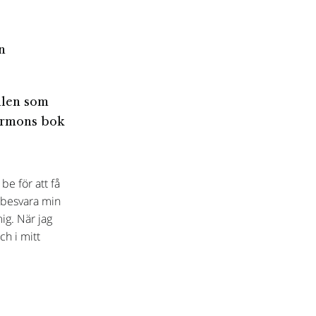
n
llen som
Mormons bok
be för att få
 besvara min
ig. När jag
ch i mitt