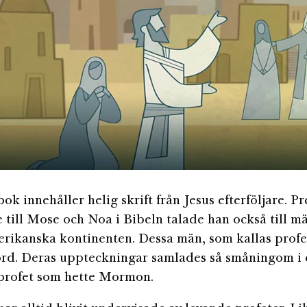
k innehåller helig skrift från Jesus efterföljare. P
 till Mose och Noa i Bibeln talade han också till m
rikanska kontinenten. Dessa män, som kallas profet
rd. Deras uppteckningar samlades så småningom i
profet som hette Mormon.