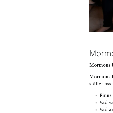
Mormon
Mormons b
Mormons bo
ställer oss 
Finns 
Vad vä
Vad ä