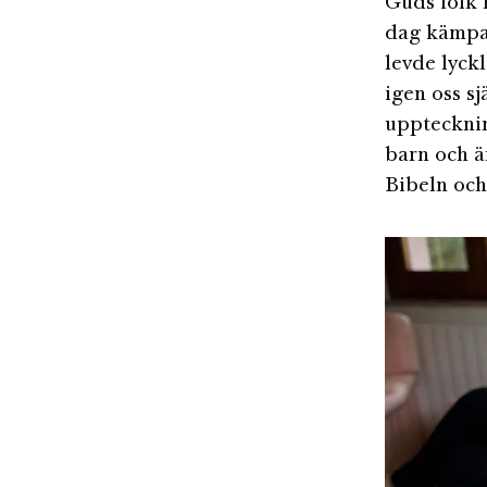
Guds folk h
dag kämpad
levde lyckl
igen oss s
upptecknin
barn och är
Bibeln och