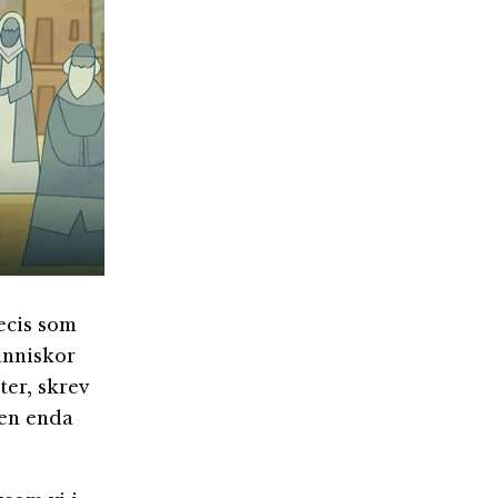
recis som
änniskor
er, skrev
 en enda