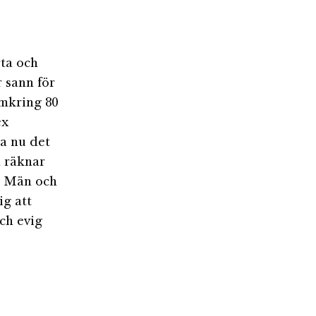
ta och
 sann för
Omkring 80
ex
ta nu det
å räknar
. Män och
ig att
ch evig