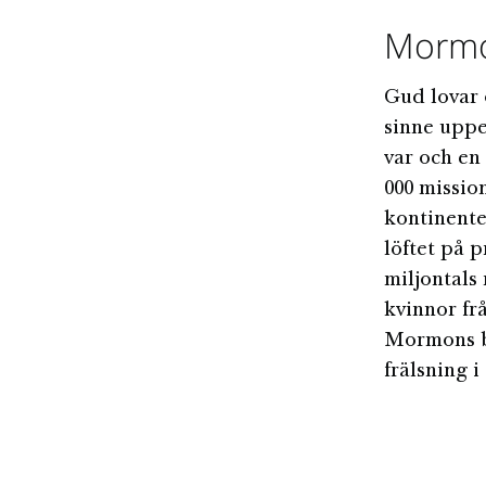
Mormo
Gud lovar 
sinne uppe
var och en
000 missio
kontinente
löftet på 
miljontals
kvinnor frå
Mormons bo
frälsning 