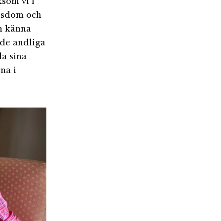
ksom vi i
visdom och
an känna
nde andliga
la sina
na i