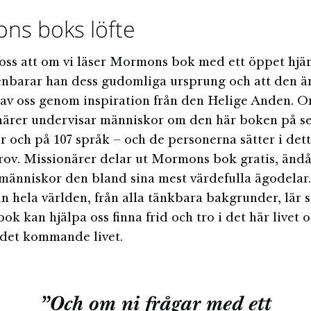
ns boks löfte
oss att om vi läser Mormons bok med ett öppet hjär
nbarar han dess gudomliga ursprung och att den är
 av oss genom inspiration från den Helige Anden. 
närer undervisar människor om den här boken på s
r och på 107 språk – och de personerna sätter i det
prov. Missionärer delar ut Mormons bok gratis, änd
 människor den bland sina mest värdefulla ägodelar
n hela världen, från alla tänkbara bakgrunder, lär s
k kan hjälpa oss finna frid och tro i det här livet o
i det kommande livet.
”Och om ni frågar med ett