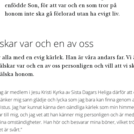
enfödde Son, för att var och en som tror på
honom inte ska gå förlorad utan ha evigt liv.
skar var och en av oss
 alla med en evig kärlek. Han är våra andars far. Vi 
lskar var och en av oss personligen och vill att vi s
 älska honom.
ag är medlem i Jesu Kristi Kyrka av Sista Dagars Heliga därför att
känker mig sann glädje och lycka som jag bara kan finna genom at
ristus. Jag har kunnat känna den oändliga kärlek som min himme
ar till mig, och jag vet att han känner mig personligen och är m
ina omständigheter. Han hör och besvarar mina böner, vilket trö
t är svårt.”