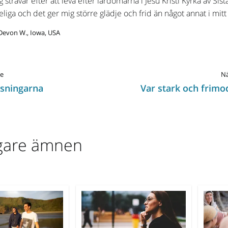
g strävar efter att leva efter lärdomarna i Jesu Kristi Kyrka av Sis
liga och det ger mig större glädje och frid än något annat i mitt l
Devon W., Iowa, USA
e
Nä
isningarna
Var stark och frimo
igare ämnen