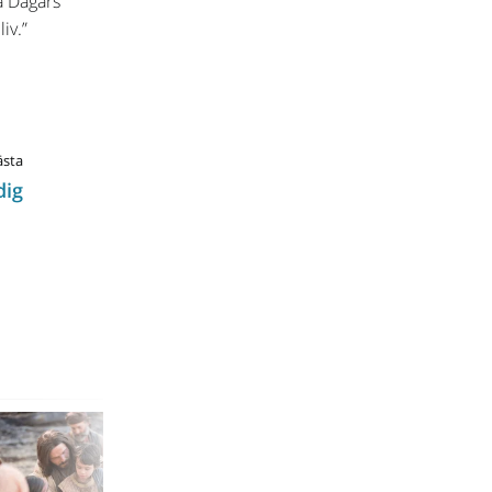
ta Dagars
iv.”
sta
dig