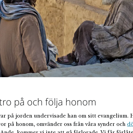
 tro på och följa honom
var på jorden undervisade han om sitt evangelium. 
tror på honom, omvänder oss från våra synder och
d
Ande, kommer vi inte att gå förlorade. Vi får förlåte