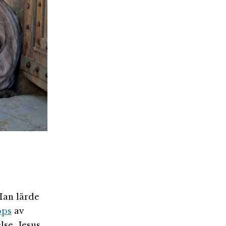
Han lärde
öps
av
lse. Jesus