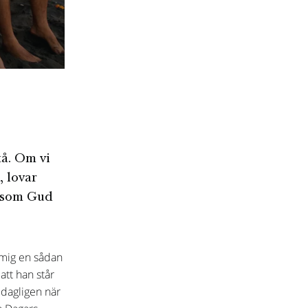
tå. Om vi
, lovar
ersom Gud
 mig en sådan
att han står
 dagligen när