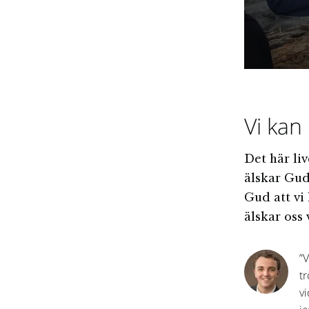
Vi kan
Det här liv
älskar Gud
Gud att vi
älskar oss 
”
tr
vi