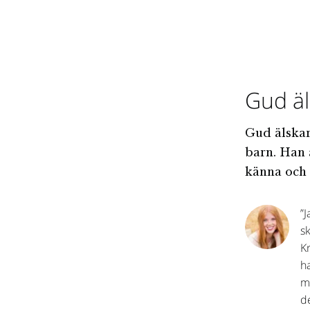
Gud äl
Gud älskar
barn. Han ä
känna och
”J
s
K
h
m
de