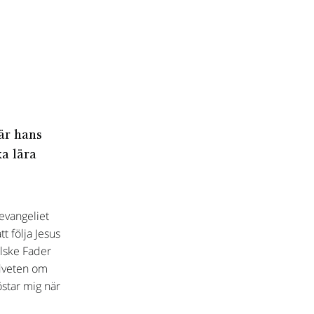
är hans
ka lära
 evangeliet
t följa Jesus
lske Fader
edveten om
star mig när