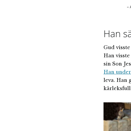
– 
Han sä
Gud visste 
Han visste
sin Son Jes
Han under
leva. Han g
kärleksfull