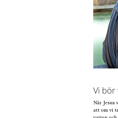
Vi bör
När Jesus 
att om vi 
vatten och 