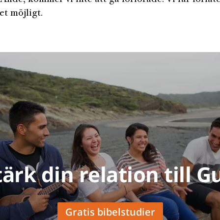
et möjligt.
tärk din relation till G
Gratis bibelstudier