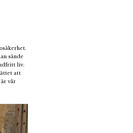
 osäkerhet.
 han sände
dfritt liv.
ättet att
 är vår