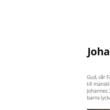
Joha
Gud, vår F
till mänsk
Johannes 3
barns lyck