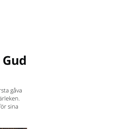
e Gud
rsta gåva
ärleken.
för sina