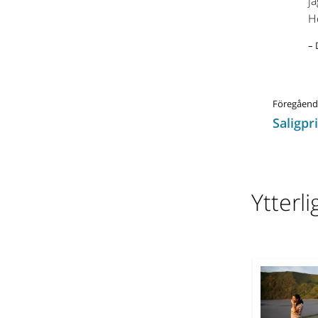
ja
He
– 
Föregåend
Saligpr
Ytterl