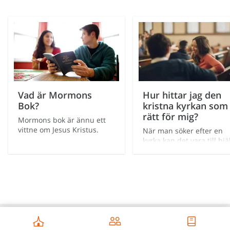
Vad är Mormons
Hur hittar jag den
Bok?
kristna kyrkan som
rätt för mig?
Mormons bok är ännu ett
vittne om Jesus Kristus.
När man söker efter en
kyrka kan det vara till hjä
att fundera över vad Jesu
och hans apostlar och
profeter har undervisat 
världsomfattande - svenska