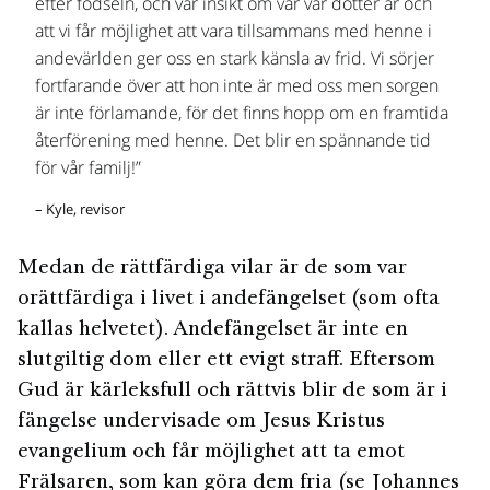
efter födseln, och vår insikt om var vår dotter är och
att vi får möjlighet att vara tillsammans med henne i
andevärlden ger oss en stark känsla av frid. Vi sörjer
fortfarande över att hon inte är med oss men sorgen
är inte förlamande, för det finns hopp om en framtida
återförening med henne. Det blir en spännande tid
för vår familj!”
– Kyle, revisor
Medan de rättfärdiga vilar är de som var
orättfärdiga i livet i andefängelset (som ofta
kallas helvetet). Andefängelset är inte en
slutgiltig dom eller ett evigt straff. Eftersom
Gud är kärleksfull och rättvis blir de som är i
fängelse undervisade om Jesus Kristus
evangelium och får möjlighet att ta emot
Frälsaren, som kan göra dem fria (se Johannes