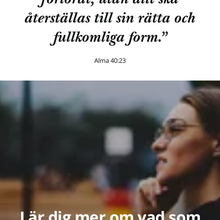
förlorat, utan allt ska
återställas till sin rätta och
fullkomliga form.”
Alma 40:23
Lär dig mer om vad som