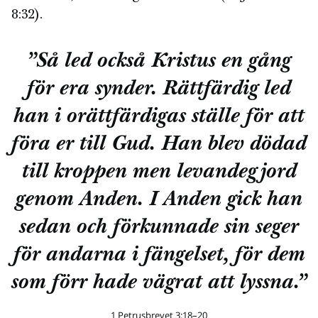
8:32).
”Så led också Kristus en gång
för era synder. Rättfärdig led
han i orättfärdigas ställe för att
föra er till Gud. Han blev dödad
till kroppen men levandegjord
genom Anden. I Anden gick han
sedan och förkunnade sin seger
för andarna i fängelset, för dem
som förr hade vägrat att lyssna.”
1 Petrusbrevet 3:18–20