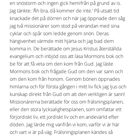
en snöstorm och ingen gick hemifrån på grund av is.
Jag tänkte: ’Åh bra, då kommer de inte.’ På utsatt tid
knackade det på dörren och när jag öppnade den såg
jag två missionärer som stod på verandan med sina
cyklar och spår som ledde genom snön. Deras
hängivenhet värmde mitt hjärta och jag bad dem
komma in. De berättade om Jesus Kristus återställda
evangelium och inbjöd oss att läsa Mormons bok och
be för att få veta om den kom från Gud. Jag läste
Mormons bok och frågade Gud om den var sann och
om den kom från honom. Genom bönen öppnades
himlarna och för första gången i mitt liv fick jag ljus och
kunskap direkt från Gud om att den verkligen är sann!
Missionärerna berättade för oss om frälsningsplanen,
eller den stora lycksalighetsplanen, som omfattar ett
förjordiskt liv, ett jordiskt liv och en andevärld efter
döden. Jag lärde mig varifrån vi kom, varför vi är här
och vart vi är på väg. Frälsningsplanen kändes så